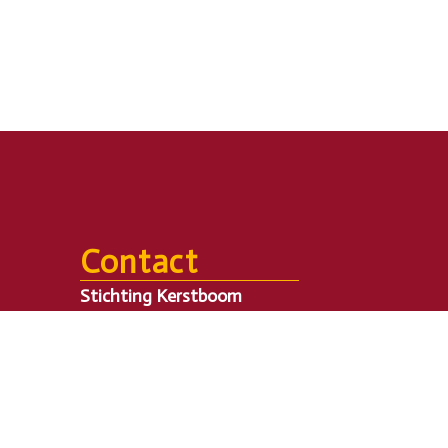
Contact
Stichting Kerstboom
T.a.v. secretariaat
Postbus 204
3400 AE IJsselstein
Email:
info@degrootstekerstboom.nl