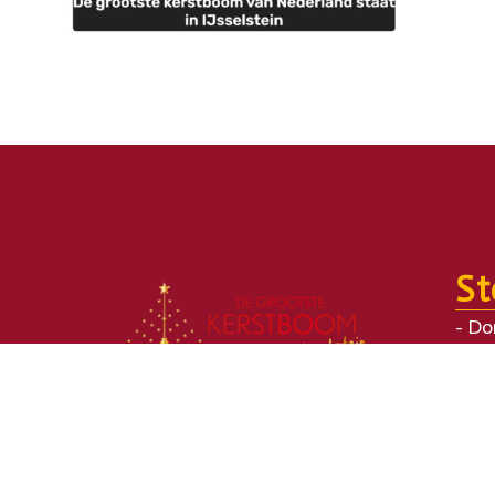
St
Do
Par
Bed
Le