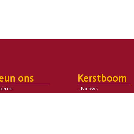
eun ons
Kerstboom
neren
Nieuws
ticulieren
Vrienden-Sponsors
rijven en Organisaties
Historie
ase een lamp
Bestuur
Vacatures
FAQ Techniek