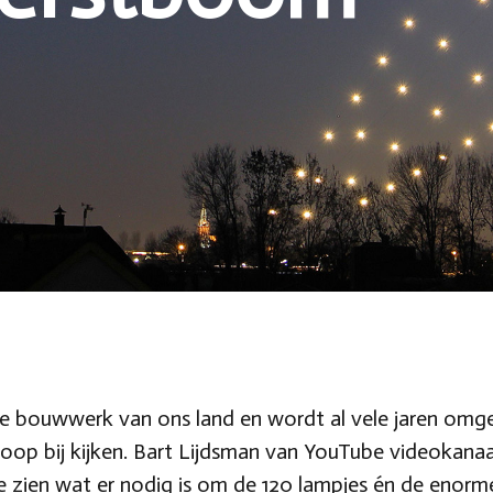
gste bouwwerk van ons land en wordt al vele jaren o
hoop bij kijken. Bart Lijdsman van YouTube videokan
zien wat er nodig is om de 120 lampjes én de enorme 