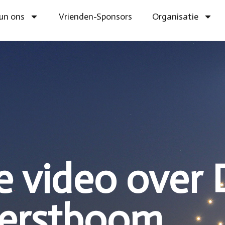
un ons
Vrienden-Sponsors
Organisatie
e video over
Kerstboom