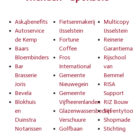
Ask4benefits
Fietsenmakerij
Multicopy
Autoservice
IJsselstein
IJsselstein
de Kemp
Fortune
Reinerie
Baars
Coffee
Garantiema
Bloembinders
Fros
Rijschool
Bar
International
van
Brasserie
Gemeente
Bemmel
Joris
Nieuwegein
RISA
Bevela
Gemeente
Support
Blokhuis
Vijfheerenlanden
RIZ Bouw
en
Glazenwassersbedrijf
Seventyto
Duinstra
Verschuure
Shopmade
Notarissen
Golfbaan
Stichting