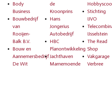
Body
de
Hobbyscoo
Business
Kroonprins
Stichting
Bouwbedrijf
Hans
IJVO
van
Jongerius
Telecombin
Rooijen-
Autobedrijf
IJsselstein
Balk B.V.
HBC
The Read
Bouw en
Planontwikkeling
Shop
Aannemersbedrijf
Jachthaven
Vakgarage
De Wit
Marnemoende
Verbree
IJsselstein
Jan Snel
Van den
bv
JS Vloeren
IJssel
Brokking
Miltech
Bedrijfskled
Vloerkledenspecialist
West B.V.
Van
Chocolaterie
Cordes
Lexmond
Zuccotto
Advies &
wonen