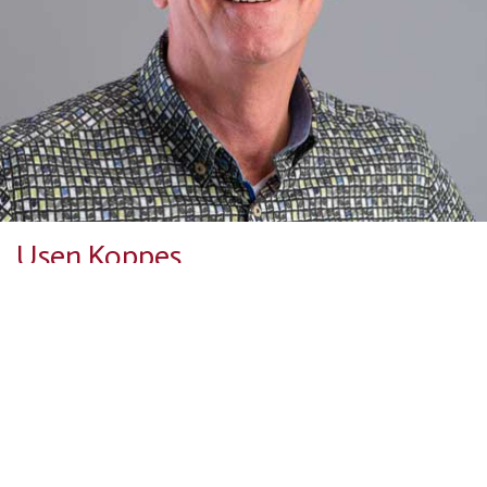
Usen Koppes
Alles wat te maken heeft met social media en website is in handen
van Usen Koppes. Als bestuurslid is hij verantwoordelijk voor de
website, de sociale media en de nieuwsbrieven. In het dagelijks
leven is hij marketing manager bij SAB-profiel op de Produktieweg
vlak bij De Grootste Kerstboom. "Voor mij een belangrijke reden
om te gaan bijdragen aan het laten stralen van De Grootste
Kerstboom. Al vele jaren heb ik de Gerbrandy toren verlicht gezien.
Nu kan ik daar ook zelf met trots aan bijdragen." Volg jij ons al op
Facebook, Instagram, YouTube of LinkedIn?